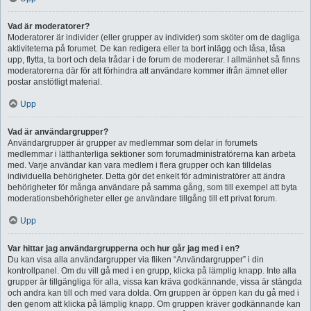
Vad är moderatorer?
Moderatorer är individer (eller grupper av individer) som sköter om de dagliga
aktiviteterna på forumet. De kan redigera eller ta bort inlägg och låsa, låsa
upp, flytta, ta bort och dela trådar i de forum de modererar. I allmänhet så finns
moderatorerna där för att förhindra att användare kommer ifrån ämnet eller
postar anstötligt material.
Upp
Vad är användargrupper?
Användargrupper är grupper av medlemmar som delar in forumets
medlemmar i lätthanterliga sektioner som forumadministratörerna kan arbeta
med. Varje användar kan vara medlem i flera grupper och kan tilldelas
individuella behörigheter. Detta gör det enkelt för administratörer att ändra
behörigheter för många användare på samma gång, som till exempel att byta
moderationsbehörigheter eller ge användare tillgång till ett privat forum.
Upp
Var hittar jag användargrupperna och hur går jag med i en?
Du kan visa alla användargrupper via fliken “Användargrupper” i din
kontrollpanel. Om du vill gå med i en grupp, klicka på lämplig knapp. Inte alla
grupper är tillgängliga för alla, vissa kan kräva godkännande, vissa är stängda
och andra kan till och med vara dolda. Om gruppen är öppen kan du gå med i
den genom att klicka på lämplig knapp. Om gruppen kräver godkännande kan