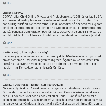
Upp
Vad är COPPA?
COPPA, eller Child Online Privacy and Protection Act of 1998, är en lag i USA
som kräver att webbplatser som samlar in information från barn under 13 år
har skriftligt tillstånd från föräldrarna. Om du är osäker på om detta rör dig som
försöker att registrera dig, eller om det rör webbplatsen du försöker registrera
dig på, kontakta ett juridiskt ombud för hjälp. Observera att phpBB inte kan ge
juridisk rådgivning och inte kan kontaktas angående något som helst juridiskt.
Upp
Varför kan jag inte registrera mig?
Det är möjligt att administratören har bannlyst din IP-adress eller förbjudit det
användarnamn du försöker registrera dig med. Ägaren av webbplatsen kan
också ha inaktiverat nyregistreringar för att förhindra att nya besökare blir
medlemmar. Kontakta en administratör för hjälp.
Upp
Jag har registrerat mig men kan inte logga in!
Försäkra dig först och främst om att du anger rätt användarnamn och lösenord.
Om de stämmer så kan en av två saker ha hänt. Om COPPA-stöd är aktiverat
och du under registreringen angav att du är under 13 år så måste du följa
instruktionerna du fått. Vissa forum kräver också att nya registreringar aktiveras
innan de kan användas, antingen av dig själv eller av an administratör; denna