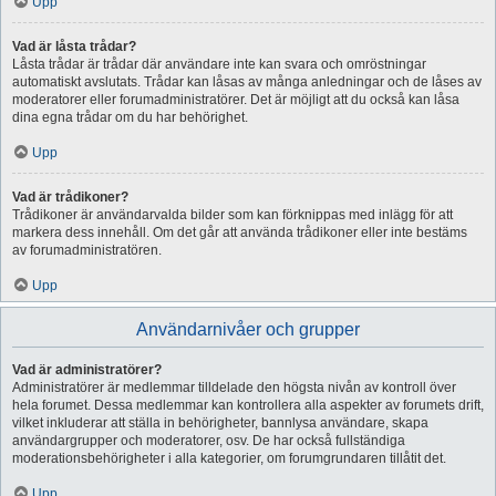
Upp
Vad är låsta trådar?
Låsta trådar är trådar där användare inte kan svara och omröstningar
automatiskt avslutats. Trådar kan låsas av många anledningar och de låses av
moderatorer eller forumadministratörer. Det är möjligt att du också kan låsa
dina egna trådar om du har behörighet.
Upp
Vad är trådikoner?
Trådikoner är användarvalda bilder som kan förknippas med inlägg för att
markera dess innehåll. Om det går att använda trådikoner eller inte bestäms
av forumadministratören.
Upp
Användarnivåer och grupper
Vad är administratörer?
Administratörer är medlemmar tilldelade den högsta nivån av kontroll över
hela forumet. Dessa medlemmar kan kontrollera alla aspekter av forumets drift,
vilket inkluderar att ställa in behörigheter, bannlysa användare, skapa
användargrupper och moderatorer, osv. De har också fullständiga
moderationsbehörigheter i alla kategorier, om forumgrundaren tillåtit det.
Upp