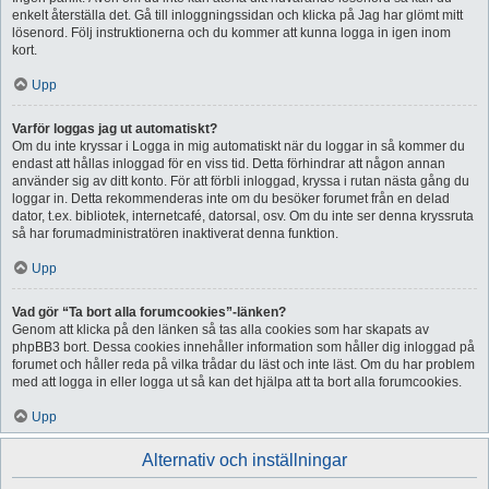
enkelt återställa det. Gå till inloggningssidan och klicka på Jag har glömt mitt
lösenord. Följ instruktionerna och du kommer att kunna logga in igen inom
kort.
Upp
Varför loggas jag ut automatiskt?
Om du inte kryssar i Logga in mig automatiskt när du loggar in så kommer du
endast att hållas inloggad för en viss tid. Detta förhindrar att någon annan
använder sig av ditt konto. För att förbli inloggad, kryssa i rutan nästa gång du
loggar in. Detta rekommenderas inte om du besöker forumet från en delad
dator, t.ex. bibliotek, internetcafé, datorsal, osv. Om du inte ser denna kryssruta
så har forumadministratören inaktiverat denna funktion.
Upp
Vad gör “Ta bort alla forumcookies”-länken?
Genom att klicka på den länken så tas alla cookies som har skapats av
phpBB3 bort. Dessa cookies innehåller information som håller dig inloggad på
forumet och håller reda på vilka trådar du läst och inte läst. Om du har problem
med att logga in eller logga ut så kan det hjälpa att ta bort alla forumcookies.
Upp
Alternativ och inställningar