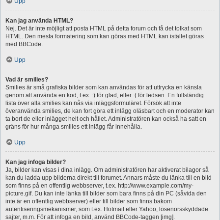
Upp
Kan jag använda HTML?
Nej. Det är inte möjligt att posta HTML på detta forum och få det tolkat som
HTML. Den mesta formatering som kan göras med HTML kan istället göras
med BBCode.
Upp
Vad är smilies?
Smilies är små grafiska bilder som kan användas för att uttrycka en känsla
genom att använda en kod, t.ex. :) för glad, eller :( för ledsen. En fullständig
lista över alla smilies kan nås via inläggsformuläret. Försök att inte
överanvända smilies, de kan fort göra ett inlägg oläsbart och en moderator kan
ta bort de eller inlägget helt och hållet. Administratören kan också ha satt en
gräns för hur många smilies ett inlägg får innehålla.
Upp
Kan jag infoga bilder?
Ja, bilder kan visas i dina inlägg. Om administratören har aktiverat bilagor så
kan du ladda upp bilderna direkt till forumet. Annars måste du länka till en bild
som finns på en offentlig webbserver, t.ex. http://www.example.com/my-
picture.gif. Du kan inte länka till bilder som bara finns på din PC (såvida den
inte är en offentlig webbserver) eller till bilder som finns bakom
autentiseringsmekanismer, som t.ex. Hotmail eller Yahoo, lösenorsskyddade
sajter, m.m. För att infoga en bild, använd BBCode-taggen [img].