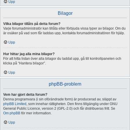
Upp
Bilagor
Vilka bilagor tillåts på detta forum?
Varje forumadministratör kan tillåta eller förbjuda vissa typer av bilagor. Om du
är osäker på vad som får laddas upp, kontakta forumadministratören för hjälp.
Upp
Hur hittar jag alla mina bilagor?
För att hitta listan över alla bilagor du laddat upp, gå till kontrollpanelen och
klicka på “Hantera bilagor”.
Upp
phpBB-problem
Vem har gjort detta forum?
Denna programvara (i sin oförändrade form) är producerad av, släppt av
phpBB Limited
, som innehar rättigheten. Den finns tillgänglig under GNU
General Public Licence, version 2 (GPL-2.0) och får distribueras fritt. Se
Om phpBB
för mer information.
Upp