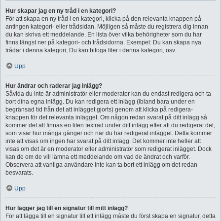
Hur skapar jag en ny tråd i en kategori?
För att skapa en ny tråd i en kategori, klicka på den relevanta knappen på
antingen kategori- eller trådsidan. Möjligen så måste du registrera dig innan
du kan skriva ett meddelande. En lista över vilka behörigheter som du har
finns längst ner på kategori- och trådsidorna. Exempel: Du kan skapa nya
trådar i denna kategori, Du kan bifoga filer i denna kategori, osv.
Upp
Hur ändrar och raderar jag inlägg?
Såvida du inte är administratör eller moderator kan du endast redigera och ta
bort dina egna inlägg. Du kan redigera ett inlägg (ibland bara under en
begränsad tid från det att inlägget gjorts) genom att klicka på redigera-
knappen för det relevanta inlägget. Om någon redan svarat på ditt inlägg så
kommer det att finnas en liten textrad under ditt inlägg efter att du redigerat det,
som visar hur många gånger och när du har redigerat inlägget. Detta kommer
inte att visas om ingen har svarat på ditt inlägg. Det kommer inte heller att
visas om det är en moderator eller administratör som redigerat inlägget. Dock
kan de om de vill lämna ett meddelande om vad de ändrat och varför.
Observera att vanliga användare inte kan ta bort ett inlägg om det redan
besvarats.
Upp
Hur lägger jag till en signatur till mitt inlägg?
För att lägga till en signatur till ett inlägg måste du först skapa en signatur, detta