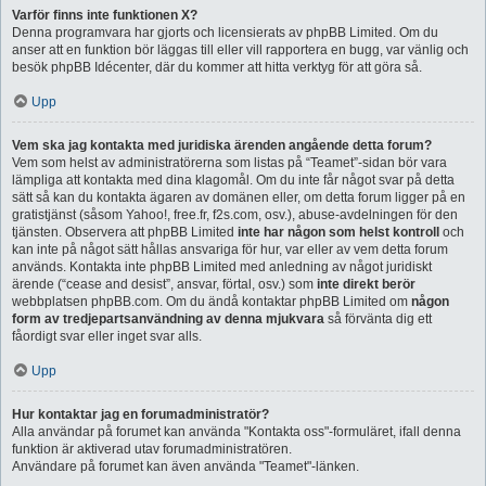
Varför finns inte funktionen X?
Denna programvara har gjorts och licensierats av phpBB Limited. Om du
anser att en funktion bör läggas till eller vill rapportera en bugg, var vänlig och
besök phpBB Idécenter, där du kommer att hitta verktyg för att göra så.
Upp
Vem ska jag kontakta med juridiska ärenden angående detta forum?
Vem som helst av administratörerna som listas på “Teamet”-sidan bör vara
lämpliga att kontakta med dina klagomål. Om du inte får något svar på detta
sätt så kan du kontakta ägaren av domänen eller, om detta forum ligger på en
gratistjänst (såsom Yahoo!, free.fr, f2s.com, osv.), abuse-avdelningen för den
tjänsten. Observera att phpBB Limited
inte har någon som helst kontroll
och
kan inte på något sätt hållas ansvariga för hur, var eller av vem detta forum
används. Kontakta inte phpBB Limited med anledning av något juridiskt
ärende (“cease and desist”, ansvar, förtal, osv.) som
inte direkt berör
webbplatsen phpBB.com. Om du ändå kontaktar phpBB Limited om
någon
form av tredjepartsanvändning av denna mjukvara
så förvänta dig ett
fåordigt svar eller inget svar alls.
Upp
Hur kontaktar jag en forumadministratör?
Alla användar på forumet kan använda "Kontakta oss"-formuläret, ifall denna
funktion är aktiverad utav forumadministratören.
Användare på forumet kan även använda "Teamet"-länken.