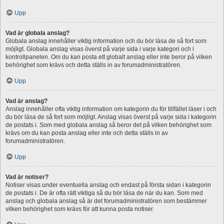
Upp
Vad är globala anslag?
Globala anslag innehåller viktig information och du bör läsa de så fort som
möjligt. Globala anslag visas överst på varje sida i varje kategori och i
kontrollpanelen. Om du kan posta ett globalt anslag eller inte beror på vilken
behörighet som krävs och detta ställs in av forumadministratören.
Upp
Vad är anslag?
Anslag innehåller ofta viktig information om kategorin du för tillfället läser i och
du bör läsa de så fort som möjligt. Anslag visas överst på varje sida i kategorin
de postats i. Som med globala anslag så beror det på vilken behörighet som
krävs om du kan posta anslag eller inte och detta ställs in av
forumadministratören.
Upp
Vad är notiser?
Notiser visas under eventuella anslag och endast på första sidan i kategorin
de postats i. De är ofta rätt viktiga så du bör läsa de när du kan. Som med
anslag och globala anslag så är det forumadministratören som bestämmer
vilken behörighet som krävs för att kunna posta notiser.