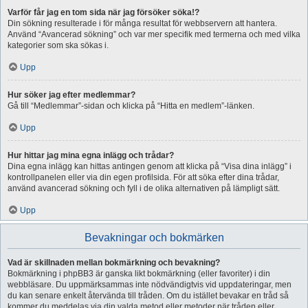
Varför får jag en tom sida när jag försöker söka!?
Din sökning resulterade i för många resultat för webbservern att hantera.
Använd “Avancerad sökning” och var mer specifik med termerna och med vilka
kategorier som ska sökas i.
Upp
Hur söker jag efter medlemmar?
Gå till “Medlemmar”-sidan och klicka på “Hitta en medlem”-länken.
Upp
Hur hittar jag mina egna inlägg och trådar?
Dina egna inlägg kan hittas antingen genom att klicka på “Visa dina inlägg” i
kontrollpanelen eller via din egen profilsida. För att söka efter dina trådar,
använd avancerad sökning och fyll i de olika alternativen på lämpligt sätt.
Upp
Bevakningar och bokmärken
Vad är skillnaden mellan bokmärkning och bevakning?
Bokmärkning i phpBB3 är ganska likt bokmärkning (eller favoriter) i din
webbläsare. Du uppmärksammas inte nödvändigtvis vid uppdateringar, men
du kan senare enkelt återvända till tråden. Om du istället bevakar en tråd så
kommer du meddelas via din valda metod eller metoder när tråden eller