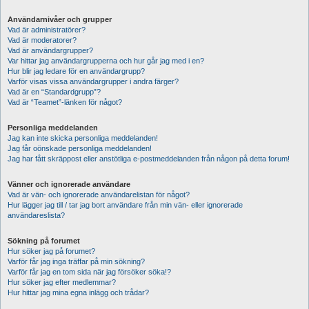
Användarnivåer och grupper
Vad är administratörer?
Vad är moderatorer?
Vad är användargrupper?
Var hittar jag användargrupperna och hur går jag med i en?
Hur blir jag ledare för en användargrupp?
Varför visas vissa användargrupper i andra färger?
Vad är en “Standardgrupp”?
Vad är “Teamet”-länken för något?
Personliga meddelanden
Jag kan inte skicka personliga meddelanden!
Jag får oönskade personliga meddelanden!
Jag har fått skräppost eller anstötliga e-postmeddelanden från någon på detta forum!
Vänner och ignorerade användare
Vad är vän- och ignorerade användarelistan för något?
Hur lägger jag till / tar jag bort användare från min vän- eller ignorerade
användareslista?
Sökning på forumet
Hur söker jag på forumet?
Varför får jag inga träffar på min sökning?
Varför får jag en tom sida när jag försöker söka!?
Hur söker jag efter medlemmar?
Hur hittar jag mina egna inlägg och trådar?