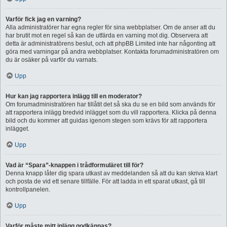
Varför fick jag en varning?
Alla administratörer har egna regler för sina webbplatser. Om de anser att du
har brutit mot en regel så kan de utfärda en varning mot dig. Observera att
detta är administratörens beslut, och att phpBB Limited inte har någonting att
göra med varningar på andra webbplatser. Kontakta forumadministratören om
du är osäker på varför du varnats.
Upp
Hur kan jag rapportera inlägg till en moderator?
Om forumadministratören har tillåtit det så ska du se en bild som används för
att rapportera inlägg bredvid inlägget som du vill rapportera. Klicka på denna
bild och du kommer att guidas igenom stegen som krävs för att rapportera
inlägget.
Upp
Vad är “Spara”-knappen i trådformuläret till för?
Denna knapp låter dig spara utkast av meddelanden så att du kan skriva klart
och posta de vid ett senare tillfälle. För att ladda in ett sparat utkast, gå till
kontrollpanelen.
Upp
Varför måste mitt inlägg godkännas?