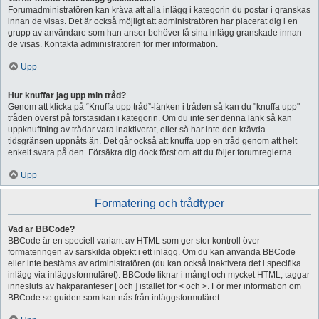
Forumadministratören kan kräva att alla inlägg i kategorin du postar i granskas
innan de visas. Det är också möjligt att administratören har placerat dig i en
grupp av användare som han anser behöver få sina inlägg granskade innan
de visas. Kontakta administratören för mer information.
Upp
Hur knuffar jag upp min tråd?
Genom att klicka på “Knuffa upp tråd”-länken i tråden så kan du "knuffa upp"
tråden överst på förstasidan i kategorin. Om du inte ser denna länk så kan
uppknuffning av trådar vara inaktiverat, eller så har inte den krävda
tidsgränsen uppnåts än. Det går också att knuffa upp en tråd genom att helt
enkelt svara på den. Försäkra dig dock först om att du följer forumreglerna.
Upp
Formatering och trådtyper
Vad är BBCode?
BBCode är en speciell variant av HTML som ger stor kontroll över
formateringen av särskilda objekt i ett inlägg. Om du kan använda BBCode
eller inte bestäms av administratören (du kan också inaktivera det i specifika
inlägg via inläggsformuläret). BBCode liknar i mångt och mycket HTML, taggar
innesluts av hakparanteser [ och ] istället för < och >. För mer information om
BBCode se guiden som kan nås från inläggsformuläret.