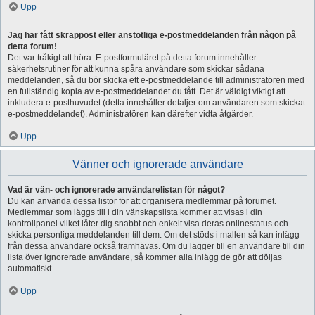
Upp
Jag har fått skräppost eller anstötliga e-postmeddelanden från någon på
detta forum!
Det var tråkigt att höra. E-postformuläret på detta forum innehåller
säkerhetsrutiner för att kunna spåra användare som skickar sådana
meddelanden, så du bör skicka ett e-postmeddelande till administratören med
en fullständig kopia av e-postmeddelandet du fått. Det är väldigt viktigt att
inkludera e-posthuvudet (detta innehåller detaljer om användaren som skickat
e-postmeddelandet). Administratören kan därefter vidta åtgärder.
Upp
Vänner och ignorerade användare
Vad är vän- och ignorerade användarelistan för något?
Du kan använda dessa listor för att organisera medlemmar på forumet.
Medlemmar som läggs till i din vänskapslista kommer att visas i din
kontrollpanel vilket låter dig snabbt och enkelt visa deras onlinestatus och
skicka personliga meddelanden till dem. Om det stöds i mallen så kan inlägg
från dessa användare också framhävas. Om du lägger till en användare till din
lista över ignorerade användare, så kommer alla inlägg de gör att döljas
automatiskt.
Upp