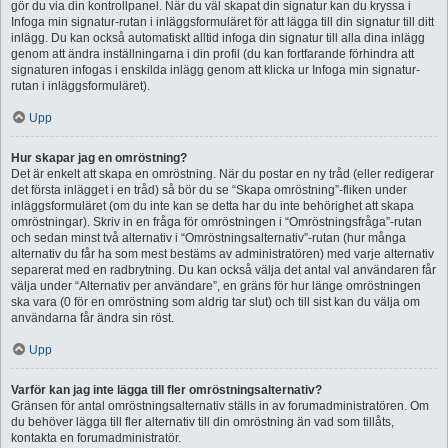
gör du via din kontrollpanel. När du väl skapat din signatur kan du kryssa i
Infoga min signatur-rutan i inläggsformuläret för att lägga till din signatur till ditt
inlägg. Du kan också automatiskt alltid infoga din signatur till alla dina inlägg
genom att ändra inställningarna i din profil (du kan fortfarande förhindra att
signaturen infogas i enskilda inlägg genom att klicka ur Infoga min signatur-
rutan i inläggsformuläret).
Upp
Hur skapar jag en omröstning?
Det är enkelt att skapa en omröstning. När du postar en ny tråd (eller redigerar
det första inlägget i en tråd) så bör du se “Skapa omröstning”-fliken under
inläggsformuläret (om du inte kan se detta har du inte behörighet att skapa
omröstningar). Skriv in en fråga för omröstningen i “Omröstningsfråga”-rutan
och sedan minst två alternativ i “Omröstningsalternativ”-rutan (hur många
alternativ du får ha som mest bestäms av administratören) med varje alternativ
separerat med en radbrytning. Du kan också välja det antal val användaren får
välja under “Alternativ per användare”, en gräns för hur länge omröstningen
ska vara (0 för en omröstning som aldrig tar slut) och till sist kan du välja om
användarna får ändra sin röst.
Upp
Varför kan jag inte lägga till fler omröstningsalternativ?
Gränsen för antal omröstningsalternativ ställs in av forumadministratören. Om
du behöver lägga till fler alternativ till din omröstning än vad som tillåts,
kontakta en forumadministratör.