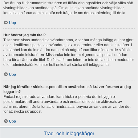
Det är upp till forumadministratören att tillåta visningsbilder och välja vilka sätt
visningsbilder kan användas på. Om du inte kan använda visningsbilder,
kontakta en forumadministratör och fråga de om deras anledning till detta.
Upp
Hur ändrar jag min titel?
Titlar, som visas under ditt användarnamn, visar hur många inlägg du har gjort
eller identifierar speciella användare, t.ex. moderatorer eller administratörer. I
allmänhet kan du inte ändra namnet på några forumtitlar eftersom de ställs in
av forumadministratören. Missbruka inte forumet genom att posta i onödan
bara för att ändra din titel. De flesta forum tolererar inte detta och en moderator
eller administratör kommer helt enkelt att sänka ditt inläggsantal.
Upp
När jag försöker skicka e-post till en användare så kräver forumet att jag
loggar in?
Endast registrerade användare kan skicka e-post via det inbygga e-
postformuläret till andra användare och endast om det har aktiverats av
administratören. Detta för att förhindra att anonyma användare använder det
för att skicka skräppost.
Upp
Tråd- och inläggsfrågor