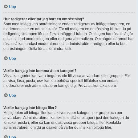
Upp
Hur redigerar eller tar jag bort en omröstning?
Som med inlägg kan omröstningar endast redigeras av inläggsskaparen, en
moderator eller en administratör. För att redigera en omröstning klickar du på
redigeringsknappen för det första inlägget i tråden. Om ingen har röstat så går
det att ta bort omröstningen eller redigera alternativen. Om någon däremot har
röstat så kan endast moderatorer och administratörer redigera eller ta bort
omröstningen. Detta för att förhindra fusk.
Upp
Varför kan jag inte komma åt en kategori?
Vissa kategorier kan vara begränsade till vissa användare eller grupper. För
att visa, läsa, posta, osv. kan du behöva speciell tillåtelse som endast
moderatorer och administratörer kan ge dig. Pröva att kontakta dem.
Upp
Varför kan jag inte bifoga filer?
Möjligheten att bifoga filer kan aktiveras per kategori, per grupp och per
användare. Administratören kanske inte tillåter bilagor i just den kategori du
försöker posta i, eller så kan endast vissa grupper bifoga filer. Kontakta
administratören om du är osäker på varför du inte kan bifoga filer.
Upp