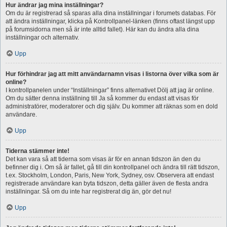
Hur ändrar jag mina inställningar?
Om du är registrerad så sparas alla dina inställningar i forumets databas. För
att ändra inställningar, klicka på Kontrollpanel-länken (finns oftast längst upp
på forumsidorna men så är inte alltid fallet). Här kan du ändra alla dina
inställningar och alternativ.
Upp
Hur förhindrar jag att mitt användarnamn visas i listorna över vilka som är
online?
I kontrollpanelen under “Inställningar” finns alternativet Dölj att jag är online.
Om du sätter denna inställning till Ja så kommer du endast att visas för
administratörer, moderatorer och dig själv. Du kommer att räknas som en dold
användare.
Upp
Tiderna stämmer inte!
Det kan vara så att tiderna som visas är för en annan tidszon än den du
befinner dig i. Om så är fallet, gå till din kontrollpanel och ändra till rätt tidszon,
t.ex. Stockholm, London, Paris, New York, Sydney, osv. Observera att endast
registrerade användare kan byta tidszon, detta gäller även de flesta andra
inställningar. Så om du inte har registrerat dig än, gör det nu!
Upp