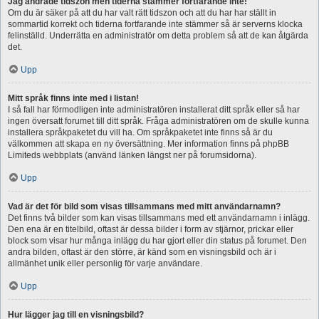
Jag ändrade tidszon men tiderna stämmer fortfarande inte!
Om du är säker på att du har valt rätt tidszon och att du har har ställt in
sommartid korrekt och tiderna fortfarande inte stämmer så är serverns klocka
felinställd. Underrätta en administratör om detta problem så att de kan åtgärda
det.
Upp
Mitt språk finns inte med i listan!
I så fall har förmodligen inte administratören installerat ditt språk eller så har
ingen översatt forumet till ditt språk. Fråga administratören om de skulle kunna
installera språkpaketet du vill ha. Om språkpaketet inte finns så är du
välkommen att skapa en ny översättning. Mer information finns på phpBB
Limiteds webbplats (använd länken längst ner på forumsidorna).
Upp
Vad är det för bild som visas tillsammans med mitt användarnamn?
Det finns två bilder som kan visas tillsammans med ett användarnamn i inlägg.
Den ena är en titelbild, oftast är dessa bilder i form av stjärnor, prickar eller
block som visar hur många inlägg du har gjort eller din status på forumet. Den
andra bilden, oftast är den större, är känd som en visningsbild och är i
allmänhet unik eller personlig för varje användare.
Upp
Hur lägger jag till en visningsbild?