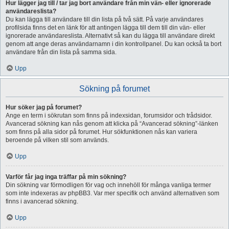
Hur lägger jag till / tar jag bort användare från min vän- eller ignorerade
användareslista?
Du kan lägga till användare till din lista på två sätt. På varje användares
profilsida finns det en länk för att antingen lägga till dem till din vän- eller
ignorerade användareslista. Alternativt så kan du lägga till användare direkt
genom att ange deras användarnamn i din kontrollpanel. Du kan också ta bort
användare från din lista på samma sida.
Upp
Sökning på forumet
Hur söker jag på forumet?
Ange en term i sökrutan som finns på indexsidan, forumsidor och trådsidor.
Avancerad sökning kan nås genom att klicka på “Avancerad sökning”-länken
som finns på alla sidor på forumet. Hur sökfunktionen nås kan variera
beroende på vilken stil som används.
Upp
Varför får jag inga träffar på min sökning?
Din sökning var förmodligen för vag och innehöll för många vanliga termer
som inte indexeras av phpBB3. Var mer specifik och använd alternativen som
finns i avancerad sökning.
Upp