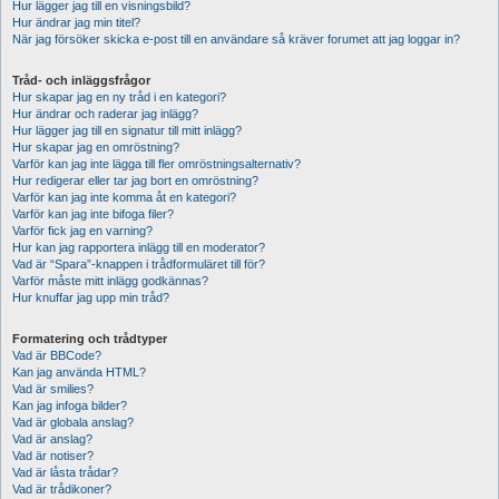
Hur lägger jag till en visningsbild?
Hur ändrar jag min titel?
När jag försöker skicka e-post till en användare så kräver forumet att jag loggar in?
Tråd- och inläggsfrågor
Hur skapar jag en ny tråd i en kategori?
Hur ändrar och raderar jag inlägg?
Hur lägger jag till en signatur till mitt inlägg?
Hur skapar jag en omröstning?
Varför kan jag inte lägga till fler omröstningsalternativ?
Hur redigerar eller tar jag bort en omröstning?
Varför kan jag inte komma åt en kategori?
Varför kan jag inte bifoga filer?
Varför fick jag en varning?
Hur kan jag rapportera inlägg till en moderator?
Vad är “Spara”-knappen i trådformuläret till för?
Varför måste mitt inlägg godkännas?
Hur knuffar jag upp min tråd?
Formatering och trådtyper
Vad är BBCode?
Kan jag använda HTML?
Vad är smilies?
Kan jag infoga bilder?
Vad är globala anslag?
Vad är anslag?
Vad är notiser?
Vad är låsta trådar?
Vad är trådikoner?