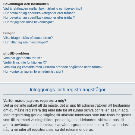
Bevakningar och bokmärken
Vad är skillnaden mellan bokmärkning och bevakning?
Hur bevakar jag specifika kategorier eller trådar?
Hur bevakar jag specifika kategorier eller trådar?
Hur tar jag bort mina bevakningar?
Bilagor
Vilka bilagor tillåts på detta forum?
Hur hittar jag alla mina bilagor?
phpBB-problem
Vem har gjort detta forum?
Varför finns inte funktionen X?
Vem ska jag kontakta med juridiska ärenden angående detta forum?
Hur kontaktar jag en forumadministratör?
Inloggnings- och registreringsfrågor
Varför måste jag ens registrera mig?
Det är det inte säkert att du måste, det är upp till administratören att bestämma
om du måste registrera dig eller inte för att kunna skriva och/eller läsa inlägg.
Men registrering ger dig tillgång till utökade funktioner som inte finns för gäster
som till exempel visningsbilder, personliga meddelanden, skicka e-post till
andra användare, medlemskap i användargrupper, med mera. Det tar endast
några minuter att registrera sig, så det rekommenderas.