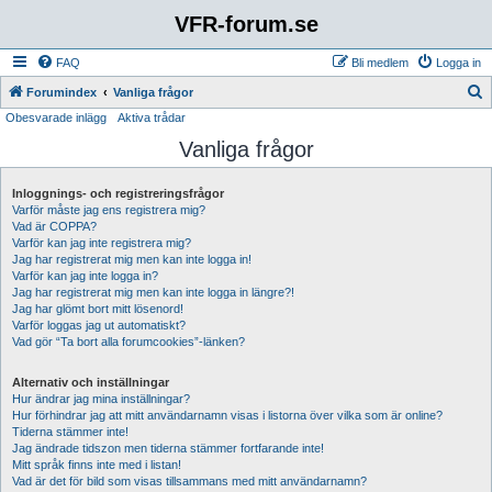
VFR-forum.se
FAQ
Bli medlem
Logga in
S
Forumindex
Vanliga frågor
Obesvarade inlägg
Aktiva trådar
ö
Vanliga frågor
k
Inloggnings- och registreringsfrågor
Varför måste jag ens registrera mig?
Vad är COPPA?
Varför kan jag inte registrera mig?
Jag har registrerat mig men kan inte logga in!
Varför kan jag inte logga in?
Jag har registrerat mig men kan inte logga in längre?!
Jag har glömt bort mitt lösenord!
Varför loggas jag ut automatiskt?
Vad gör “Ta bort alla forumcookies”-länken?
Alternativ och inställningar
Hur ändrar jag mina inställningar?
Hur förhindrar jag att mitt användarnamn visas i listorna över vilka som är online?
Tiderna stämmer inte!
Jag ändrade tidszon men tiderna stämmer fortfarande inte!
Mitt språk finns inte med i listan!
Vad är det för bild som visas tillsammans med mitt användarnamn?