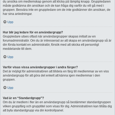
du ansöka om medlemskap genom att klicka på lämplig knapp. Gruppledaren
måste godkänna din ansökan och de kan fråga dig varför du vill gå med i
gruppen. Besvära inte en gruppledare om de inte godkänner din ansökan, de
har sina anledningar.
Upp
Hur blir jag ledare för en användargrupp?
Gruppledare utses oftast när användargrupper skapas initialt av en
forumadministratör. Om du är intresserad av att skapa en användargrupp så är
din första kontakt en administratör, försök med att skicka ett personligt
meddelande till dem.
Upp
Varför visas vissa användargrupper i andra färger?
Det är möjligt för administratören att tilldela en färg till medlemmar av en viss
användargrupp för att göra det enkelt att känna igen medlemmar i den
gruppen.
Upp
Vad är en “Standardgrupp”?
Om du är medlem i fler än en användargrupp så bestämmer standardgruppen
vilken gruppfärg och grupptitel som visas för dig. Administratören kan tillåta dig
att byta standardgrupp via din kontrollpanel.