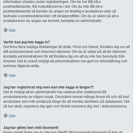
information visades under registreringen. Om du har fått ett e-
postmeddelande, följ instruktionerna i det. Om du inte fått ett e-
postmeddelande så kanske du angav en felaktig e-postadress eller så
fastnade e-postmeddelandet i ett skräppostfilter. Om du är säker på att e-
postadressen du angav var korrekt, kontakta en administratör.
Upp
Varför kan jag inte logga in?
Det finns flera möjliga förklaringar till detta. Först och främst, försäkra dig om att
ditt användarnamn och lösenord stämmer. Om du är säker på att de stämmer,
kontakta administratören för att försäkra dig om att du inte har bannlysts från
forumet. Det är också möjligt att administratören har gjort en felinställning och
behöver åtgärda detta.
Upp
Jag har registrerat mig men kan inte logga in längre?!
Det är möjligt att en administratör har raderat eller inaktiverat ditt
användarkonto av någon orsak. Dessutom rensar många forum då och då bort
användare som inte postat på länge för att minska storleken på databasen. Om
så har skett, registrera dig igen och försök involvera dig mer i diskussionerna.
Upp
Jag har glömt bort mitt lösenord!
Ingen panik! Även om du inte kan återfå ditt nuvarande lösenord så kan du